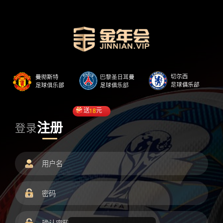
送
18
元
注册
登录