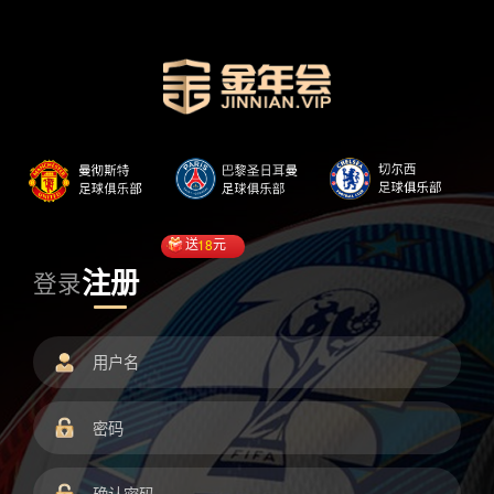
送
18
元
注册
登录